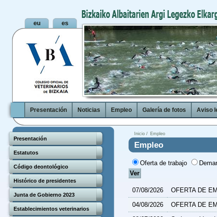
Presentación
Noticias
Empleo
Galería de fotos
Aviso l
Inicio /
Empleo
Presentación
Empleo
Estatutos
Oferta de trabajo
Deman
Código deontológico
Histórico de presidentes
07/08/2026
OFERTA DE EM
Junta de Gobierno 2023
04/08/2026
OFERTA DE EM
Establecimientos veterinarios