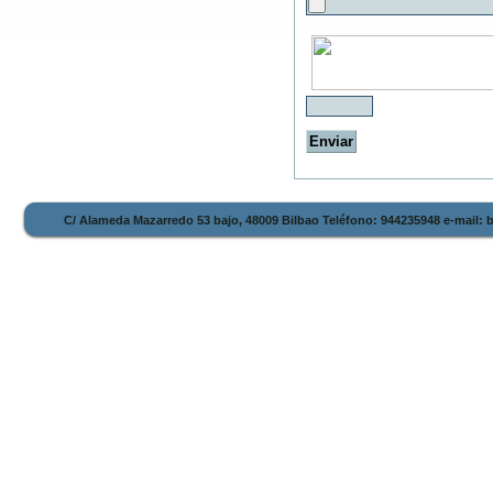
C/ Alameda Mazarredo 53 bajo, 48009 Bilbao Teléfono: 944235948 e-mail: 