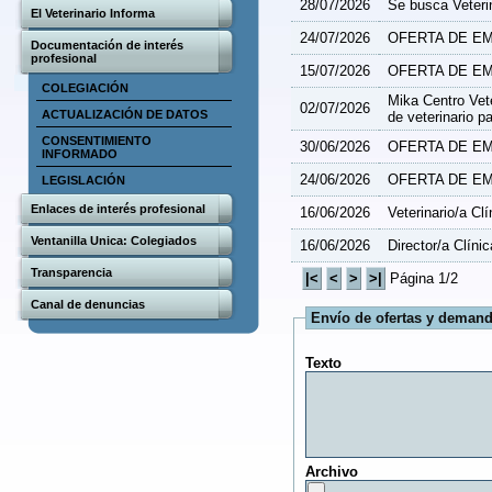
28/07/2026
Se busca Veteri
El Veterinario Informa
24/07/2026
OFERTA DE EM
Documentación de interés
profesional
15/07/2026
OFERTA DE EM
COLEGIACIÓN
Mika Centro Vete
02/07/2026
ACTUALIZACIÓN DE DATOS
de veterinario pa
CONSENTIMIENTO
30/06/2026
OFERTA DE EMP
INFORMADO
24/06/2026
OFERTA DE EM
LEGISLACIÓN
Enlaces de interés profesional
16/06/2026
Veterinario/a Clí
Ventanilla Unica: Colegiados
16/06/2026
Director/a Clíni
Transparencia
Página 1/2
Canal de denuncias
Envío de ofertas y deman
Texto
Archivo